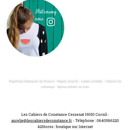
Papeterie fabriquée en France - Papier recyclé - Loisirs créatifs - Cahiers de
coloriage - bijoux enfant en bois
Les Cahiers de Constance Cessenat 19150 Cornil -
aurelie@lescahiersdeconstance.fr
- Téléphone : 0640586220
42Stores :
boutique sur Internet