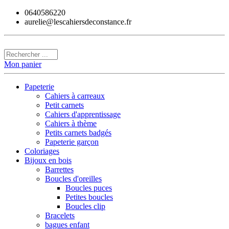
0640586220
aurelie@lescahiersdeconstance.fr
Mon panier
Papeterie
Cahiers à carreaux
Petit carnets
Cahiers d'apprentissage
Cahiers à thème
Petits carnets badgés
Papeterie garçon
Coloriages
Bijoux en bois
Barrettes
Boucles d'oreilles
Boucles puces
Petites boucles
Boucles clip
Bracelets
bagues enfant