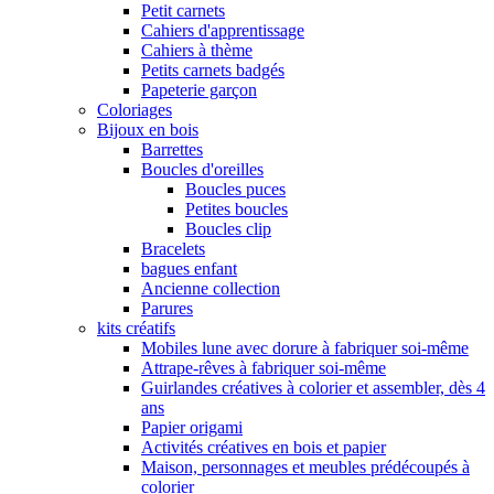
Petit carnets
Cahiers d'apprentissage
Cahiers à thème
Petits carnets badgés
Papeterie garçon
Coloriages
Bijoux en bois
Barrettes
Boucles d'oreilles
Boucles puces
Petites boucles
Boucles clip
Bracelets
bagues enfant
Ancienne collection
Parures
kits créatifs
Mobiles lune avec dorure à fabriquer soi-même
Attrape-rêves à fabriquer soi-même
Guirlandes créatives à colorier et assembler, dès 4
ans
Papier origami
Activités créatives en bois et papier
Maison, personnages et meubles prédécoupés à
colorier