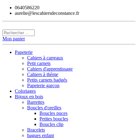
0640586220
aurelie@lescahiersdeconstance.fr
Mon panier
Papeterie
Cahiers à carreaux
Petit carnets
Cahiers d'apprentissage
Cahiers à thème
Petits carnets badgés
Papeterie garçon
Coloriages
Bijoux en bois
Barrettes
Boucles d'oreilles
Boucles puces
Petites boucles
Boucles clip
Bracelets
bagues enfant