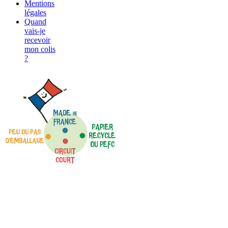
Mentions
légales
Quand
vais-je
recevoir
mon colis
?